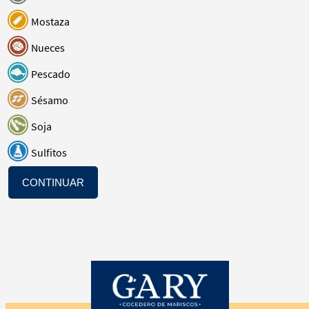
Mostaza
Nueces
Pescado
Sésamo
Soja
Sulfitos
CONTINUAR