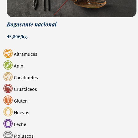
Bogavante nacional
45,80€/kg.
Altramuces
Apio
Cacahuetes
Crustáceos
Gluten
Huevos
Leche
Moluscos