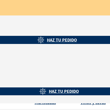
cogida en tienda... tú eliges ¡¡¡
HAZ TU PEDIDO
HAZ TU PEDIDO
Mariscadas
Vinos y cavas