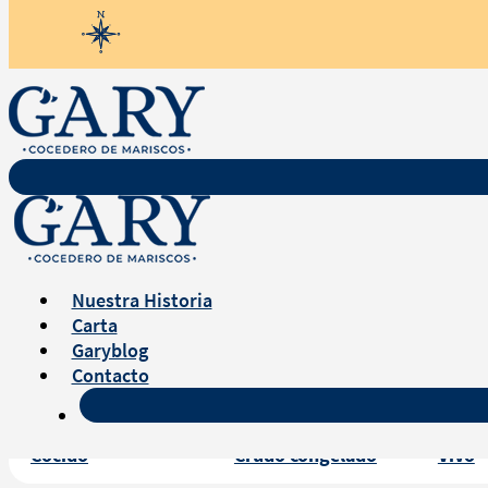
Servicio a domicilio y también re
Nuestra Historia
Carta
Garyblog
Contacto
Cocido
Crudo congelado
Vivo