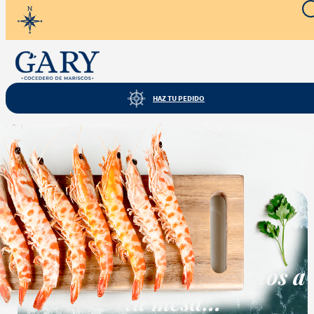
Servicio a domicilio y también recogida en tienda... tú eliges
¡¡¡
HAZ TU PEDIDO
Producto añadido al carrito
×
Cocedero de Mariscos Gary
Tesoros del mar directos a
tu mesa...